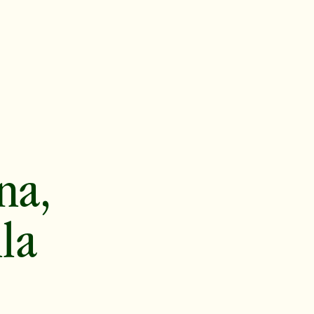
na,
lla