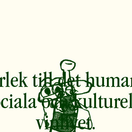
rlek till det huma
ciala och kulture
vinlivet.