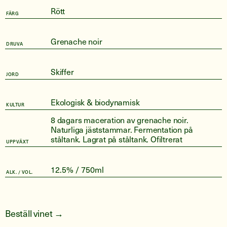
Rött
FÄRG
Grenache noir
DRUVA
Skiffer
JORD
Ekologisk & biodynamisk
KULTUR
8 dagars maceration av grenache noir.
Naturliga jäststammar. Fermentation på
ståltank. Lagrat på ståltank. Ofiltrerat
UPPVÄXT
12.5% / 750ml
ALK. / VOL.
Beställ vinet →