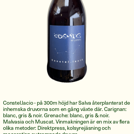
Constel.lacio - på 300m höjd har Salva återplanterat de
inhemska druvorna som en gång växte där. Carignan:
blanc, gris & noir. Grenache: blanc, gris & noir.
Malvasia och Muscat. Vinmakningen är en mix av flera
olika metoder: Direktpress, kolsyrejäsning och
maceration av trampade druvor.