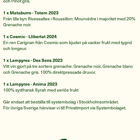
och Pinot gris.
1 x Mataburro - Totem 2023
Från lilla byn Rivessaltes i Roussillon: Mourvèdre i majoritet med 20%
Grenache noir.
1 x Cosmic - Llibertat 2024
En ren Carignan från Cosmic som bjuder på vacker frukt med tygnd
och longeur.
1 x Lampyres - Des Sens 2023
Vitt vin gjort på tre sorters grenache: Grenache noir, Grenache blanc
och Grenache gris. 100% direktpressade druvor.
1 x Lampyres - Anima 2023
100% sydfransk Syrah med seriös frukt
Går endast att beställa till systembolag i Stockholmsområdet.
För övriga Sverige hänvisar vi till Privatimport via Systembolaget.