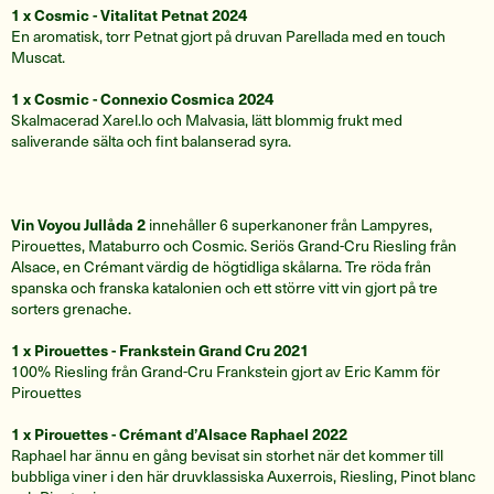
1 x Cosmic - Vitalitat Petnat 2024
En aromatisk, torr Petnat gjort på druvan Parellada med en touch
Muscat.
1 x Cosmic - Connexio Cosmica 2024
Skalmacerad Xarel.lo och Malvasia, lätt blommig frukt med
saliverande sälta och fint balanserad syra.
Vin Voyou Jullåda 2
innehåller 6 superkanoner från Lampyres,
Pirouettes, Mataburro och Cosmic. Seriös Grand-Cru Riesling från
Alsace, en Crémant värdig de högtidliga skålarna. Tre röda från
spanska och franska katalonien och ett större vitt vin gjort på tre
sorters grenache.
1 x Pirouettes - Frankstein Grand Cru 2021
100% Riesling från Grand-Cru Frankstein gjort av Eric Kamm för
Pirouettes
1 x Pirouettes - Crémant d’Alsace Raphael 2022
Raphael har ännu en gång bevisat sin storhet när det kommer till
bubbliga viner i den här druvklassiska Auxerrois, Riesling, Pinot blanc