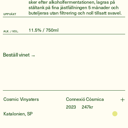
sker efter alkoholfermentationen, lagras på
ståltank på fina jästfällningen 5 månader och
buteljeras utan filtrering och noll tillsatt svavel.
UPPVÄXT
11.5% / 750ml
ALK. / VOL.
Beställ vinet →
Cosmic Vinyaters
Connexió Còsmica
2023
247kr
Katalonien, SP