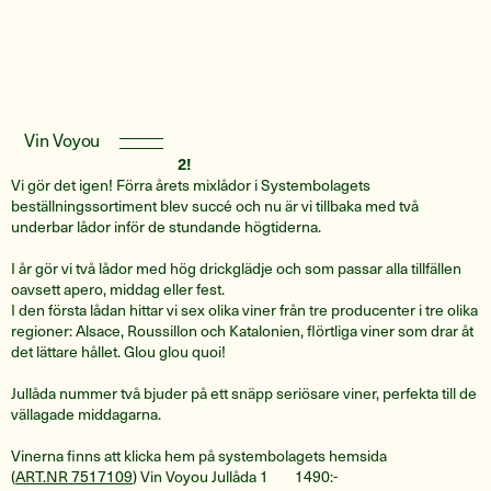
Vin Voyou
Vin Voyou Jullåda 1 och 2!
Vi gör det igen! Förra årets mixlådor i Systembolagets
beställningssortiment blev succé och nu är vi tillbaka med två
underbar lådor inför de stundande högtiderna.
I år gör vi två lådor med hög drickglädje och som passar alla tillfällen
oavsett apero, middag eller fest.
I den första lådan hittar vi sex olika viner från tre producenter i tre olika
regioner: Alsace, Roussillon och Katalonien, flörtliga viner som drar åt
det lättare hållet. Glou glou quoi!
Jullåda nummer två bjuder på ett snäpp seriösare viner, perfekta till de
vällagade middagarna.
Vinerna finns att klicka hem på systembolagets hemsida
(
ART.NR 7517109
) Vin Voyou Jullåda 1 1490:-