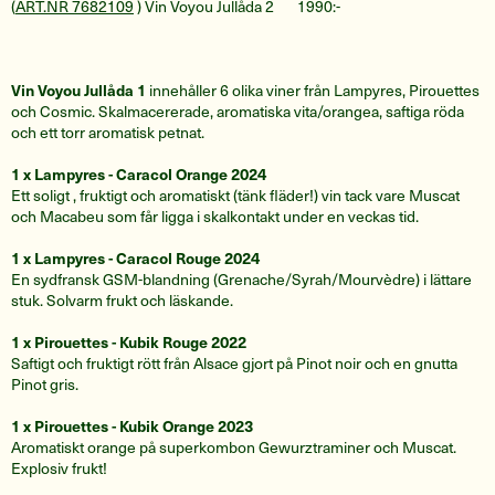
(
ART.NR 7682109
) Vin Voyou Jullåda 2 1990:-
Vin Voyou Jullåda 1
innehåller 6 olika viner från Lampyres, Pirouettes
och Cosmic. Skalmacererade, aromatiska vita/orangea, saftiga röda
och ett torr aromatisk petnat.
1 x Lampyres - Caracol Orange 2024
Ett soligt , fruktigt och aromatiskt (tänk fläder!) vin tack vare Muscat
och Macabeu som får ligga i skalkontakt under en veckas tid.
1 x Lampyres - Caracol Rouge 2024
En sydfransk GSM-blandning (Grenache/Syrah/Mourvèdre) i lättare
stuk. Solvarm frukt och läskande.
1 x Pirouettes - Kubik Rouge 2022
Saftigt och fruktigt rött från Alsace gjort på Pinot noir och en gnutta
Pinot gris.
1 x Pirouettes - Kubik Orange 2023
Aromatiskt orange på superkombon Gewurztraminer och Muscat.
Explosiv frukt!