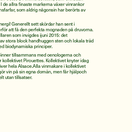
. I de allra finaste markerna växer vinrankor
sfarfar, som aldrig någonsin har berörts av
energi! Generellt sett skördar han sent i
för att få den perfekta mognaden på druvorna.
̈llaren som invigdes ijuni 2015: det
 av stora block handhuggen sten och lokala träd
med biodynamiska principer.
n Binner tillsammans med oenologerna och
kollektivet Pirouettes. Kollektivet knyter idag
ver hela Alsace.Alla vinmakare i kollektivet
̈r vin på sin egna domän, men får hjälpoch
elt utan tillsatser.