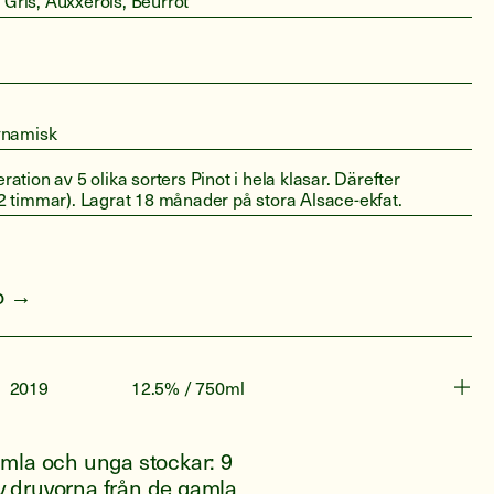
, Gris, Auxxerois, Beurrot
ynamisk
tion av 5 olika sorters Pinot i hela klasar. Därefter
 timmar). Lagrat 18 månader på stora Alsace-ekfat.
fo →
2019
12.5% / 750ml
mla och unga stockar: 9
 druvorna från de gamla