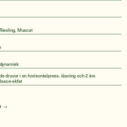
Riesling, Muscat
n
odynamisk
 druvor i en horisontalpress. Jäsning och 2 års
Alsace-ekfat
fo →