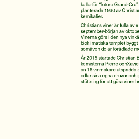
kallarför “future Grand-Cru”
planterade 1930 av Christian
kemikalier.
Christians viner är fulla av 
september-början av oktober
Vinerna görs i den nya vinka
bioklimatiska templet byggt
somäven de är förädlade 
År 2015 startade Christia
kemisterna Pierre ochXavier 
an 16 vinmakare utspridda ö
odlar sina egna druvor och go
stöttning för att göra viner h