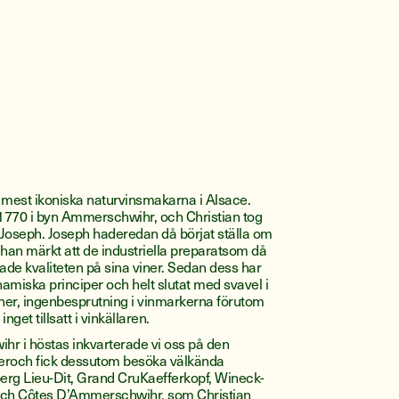
e mest ikoniska naturvinsmakarna i Alsace.
 1770 i byn Ammerschwihr, och Christian tog
a Joseph. Joseph haderedan då börjat ställa om
r han märkt att de industriella preparatsom då
made kvaliteten på sina viner. Sedan dess har
namiska principer och helt slutat med svavel i
iner, ingenbesprutning i vinmarkerna förutom
et tillsatt i vinkällaren.
hr i höstas inkvarterade vi oss på den
roch fick dessutom besöka välkända
erg Lieu-Dit, Grand CruKaefferkopf, Wineck-
ch Côtes D’Ammerschwihr, som Christian