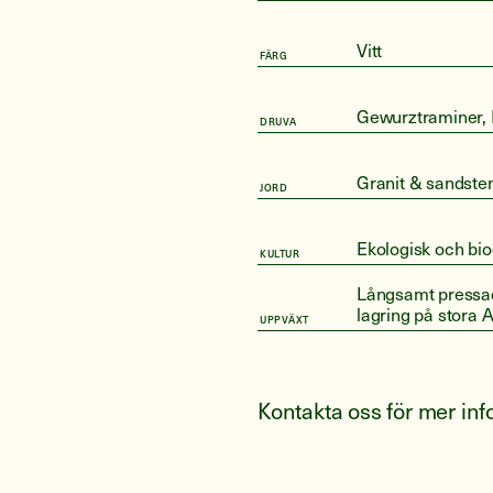
Vitt
FÄRG
Gewurztraminer, 
DRUVA
Granit & sandste
JORD
Ekologisk och bi
KULTUR
Långsamt pressade
lagring på stora 
UPPVÄXT
Kontakta oss för mer in