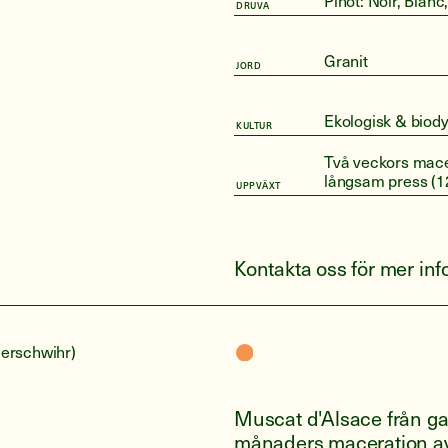
Pinot: Noir, Blanc
DRUVA
Granit
JORD
Ekologisk & biod
KULTUR
Två veckors macera
långsam press (12
UPPVÄXT
Kontakta oss för mer in
erschwihr)
Muscat d'Alsace från ga
månaders maceration av