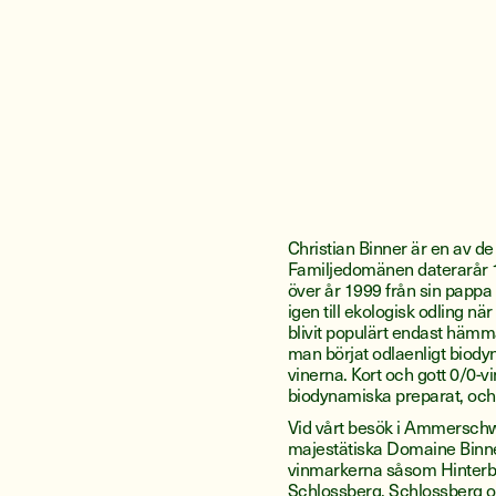
Christian Binner är en av d
Familjedomänen daterarår
över år 1999 från sin papp
igen till ekologisk odling nä
blivit populärt endast häm
man börjat odlaenligt biody
vinerna. Kort och gott 0/0-v
biodynamiska preparat, och ing
Vid vårt besök i Ammerschwi
majestätiska Domaine Binne
vinmarkerna såsom Hinterb
Schlossberg, Schlossberg o