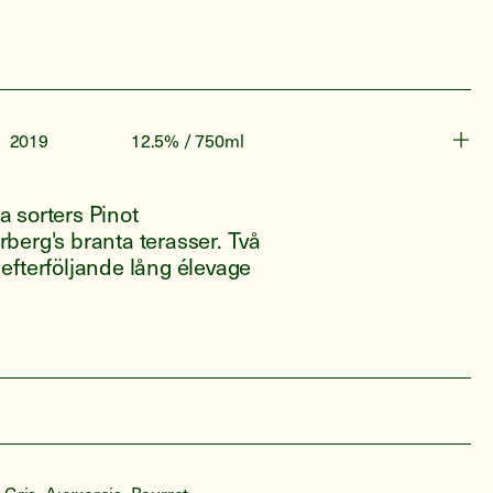
2019
12.5% / 750ml
ka sorters Pinot
berg's branta terasser. Två
efterföljande lång élevage