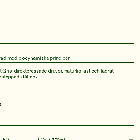
erad med biodynamiska principer
 Gris, direktpressade druvor, naturlig jäst och lagrat
upptoppad ståltank.
fo →
NV
14% / 750ml