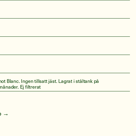
t Blanc. Ingen tillsatt jäst. Lagrat i ståltank på
månader. Ej filtrerat
fo →