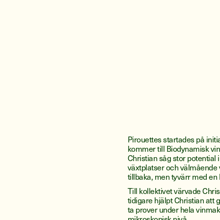
Pirouettes startades på initi
kommer till Biodynamisk vino
Christian såg stor potential 
växtplatser och välmående 
tillbaka, men tyvärr med en he
Till kollektivet värvade Chr
tidigare hjälpt Christian att
ta prover under hela vinma
mikroskopisk nivå.