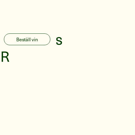
Pirouettes
Beställ vin
FR