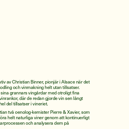
ativ av Christian Binner, pionjär i Alsace när det
dling och vinmakning helt utan tillsatser.
i sina grannars vingårdar med otroligt fina
vinrankor, där de redan gjorde vin sen långt
l del tillsatser i vineriet.
istian två oenolog-kemister Pierre & Xavier, som
 göra helt naturliga viner genom att kontinuerligt
karprocessen och analysera dem på